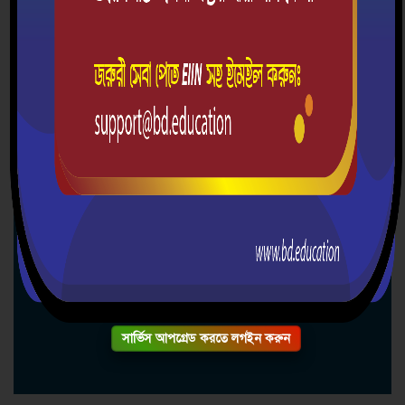
চরমুগরিয়া মার্চেন্টস্ উচ্চ বিদ্যালয়
গ্রাম/রাস্তা: চরমুগরিয়া, ডাকঘর: চরমুগরিয়া-7901,
উপজেলা: মাদারীপুর সদর, জেলা: মাদারীপুর, বিভাগ:
ঢাকা
০১৩০৯১১০৭৩১
charmugriamerchants@gmail.com
cmmhsbd.education
সার্ভিস আপগ্রেড করতে লগইন করুন