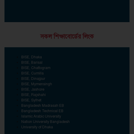
সকল শিক্ষাবোর্ডের লিংক
BISE, Dhaka
BISE, Barisal
BISE, Chattogram
BISE, Cumilla
BISE, Dinajpur
BISE, Mymensingh
BISE, Jashore
BISE, Rajshahi
BISE, Sylhet
Bangladesh Madrasah EB
Bangladesh Technical EB
Islamic Arabic University
Nation University Bangladesh
University of Dhaka