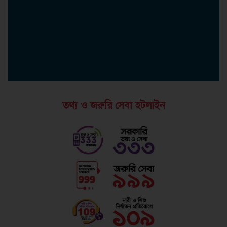
তথ্য ও জরুরি সেবা হটলাইন