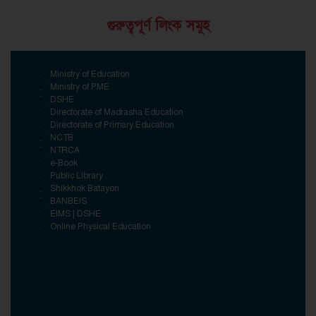
গুরুত্বপূর্ণ লিংক সমূহ
Ministry of Education
Ministry of PME
DSHE
Directorate of Madrasha Education
Directorate of Primary Education
NCTB
NTRCA
e-Book
Public Library
Shikkhok Batayon
BANBEIS
EIMS | DSHE
Online Physical Education