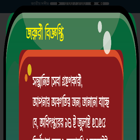
জাতীয় সঙ্গীত
সোমবার | ১০-০৮-২০২৬ |
চরমুগরিয়া মার্চেন্টস্ উচ্চ বিদ্যালয়
গ্রাম/রাস্তা: চরমুগরিয়া, ডাকঘর: চরমুগরিয়া-7901, উপজেলা: মাদারীপুর সদর, জেলা:
মাদারীপুর, বিভাগ: ঢাকা
স্থাপিতঃ ১৯৩১ খ্রিঃ
EIIN: 110731 | MPO Code: 3502011302
অ্যালামনাই
ডাউনলোড অ্যাপ
লগইন