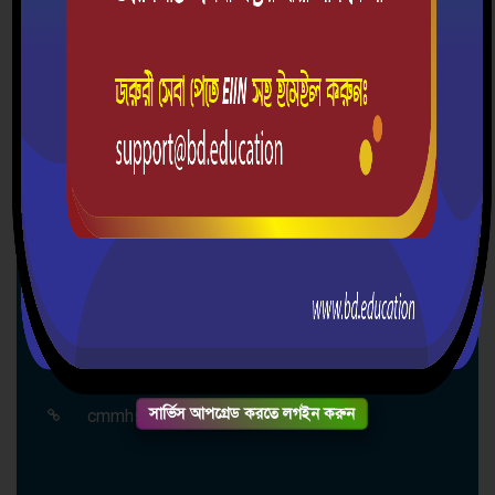
দ্রুত যোগাযোগ
চরমুগরিয়া মার্চেন্টস্ উচ্চ বিদ্যালয়
গ্রাম/রাস্তা: চরমুগরিয়া, ডাকঘর: চরমুগরিয়া-7901,
উপজেলা: মাদারীপুর সদর, জেলা: মাদারীপুর, বিভাগ:
ঢাকা
০১৩০৯১১০৭৩১
charmugriamerchants@gmail.com
সার্ভিস আপগ্রেড করতে লগইন করুন
cmmhsbd.education