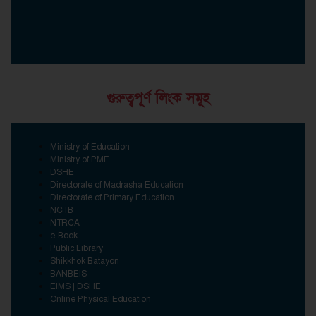
গুরুত্বপূর্ণ লিংক সমূহ
Ministry of Education
Ministry of PME
DSHE
Directorate of Madrasha Education
Directorate of Primary Education
NCTB
NTRCA
e-Book
Public Library
Shikkhok Batayon
BANBEIS
EIMS | DSHE
Online Physical Education