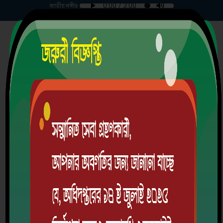
জাতীয় সঙ্গীত
বৃহস্পতিবার | ০৬-০৮-২০২৬ |
চরমুগরিয়া মার্চেন্টস্ উচ্চ বিদ্যালয়
গ্রাম/রাস্তা: চরমুগরিয়া, ডাকঘর: চরমুগরিয়া-7901, উপজেলা: মাদারীপুর সদর, জেলা:
মাদারীপুর, বিভাগ: ঢাকা
স্থাপিতঃ ১৯৩১ খ্রিঃ
EIIN: 110731 | MPO Code: 3502011302
অ্যালামনাই
ডাউনলোড অ্যাপ
লগইন