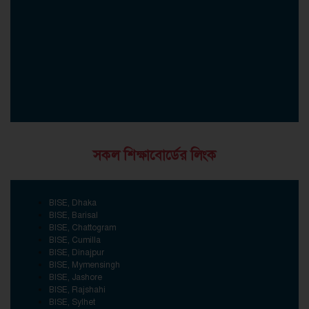
সকল শিক্ষাবোর্ডের লিংক
BISE, Dhaka
BISE, Barisal
BISE, Chattogram
BISE, Cumilla
BISE, Dinajpur
BISE, Mymensingh
BISE, Jashore
BISE, Rajshahi
BISE, Sylhet