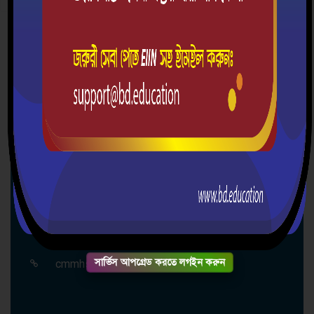
দ্রুত যোগাযোগ
চরমুগরিয়া মার্চেন্টস্ উচ্চ বিদ্যালয়
গ্রাম/রাস্তা: চরমুগরিয়া, ডাকঘর: চরমুগরিয়া-7901,
উপজেলা: মাদারীপুর সদর, জেলা: মাদারীপুর, বিভাগ:
ঢাকা
০১৩০৯১১০৭৩১
charmugriamerchants@gmail.com
সার্ভিস আপগ্রেড করতে লগইন করুন
cmmhsbd.education