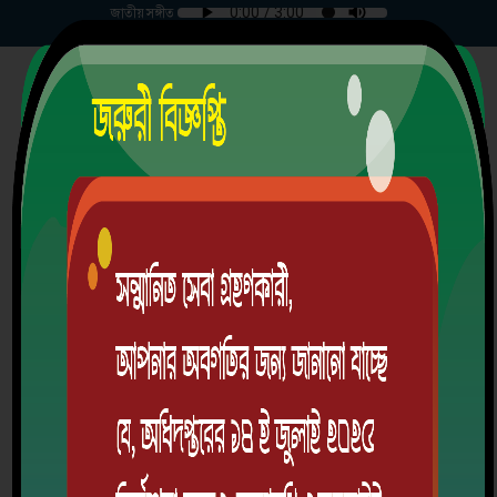
জাতীয় সঙ্গীত
বৃহস্পতিবার | ০৬-০৮-২০২৬ |
চরমুগরিয়া মার্চেন্টস্ উচ্চ বিদ্যালয়
গ্রাম/রাস্তা: চরমুগরিয়া, ডাকঘর: চরমুগরিয়া-7901, উপজেলা: মাদারীপুর সদর, জেলা:
মাদারীপুর, বিভাগ: ঢাকা
স্থাপিতঃ ১৯৩১ খ্রিঃ
EIIN: 110731 | MPO Code: 3502011302
অ্যালামনাই
ডাউনলোড অ্যাপ
লগইন