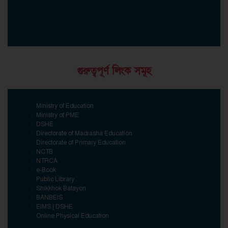
গুরুত্বপূর্ণ লিংক সমূহ
Ministry of Education
Ministry of PME
DSHE
Directorate of Madrasha Education
Directorate of Primary Education
NCTB
NTRCA
e-Book
Public Library
Shikkhok Batayon
BANBEIS
EIMS | DSHE
Online Physical Education