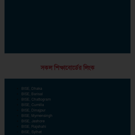
সকল শিক্ষাবোর্ডের লিংক
BISE, Dhaka
BISE, Barisal
BISE, Chattogram
BISE, Cumilla
BISE, Dinajpur
BISE, Mymensingh
BISE, Jashore
BISE, Rajshahi
BISE, Sylhet