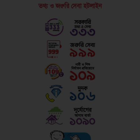
তথ্য ও জরুরি সেবা হটলাইন