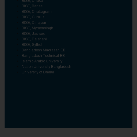
BISE, Dhaka
BISE, Barisal
BISE, Chattogram
BISE, Cumilla
BISE, Dinajpur
BISE, Mymensingh
BISE, Jashore
BISE, Rajshahi
BISE, Sylhet
Bangladesh Madrasah EB
Bangladesh Technical EB
Islamic Arabic University
Nation University Bangladesh
University of Dhaka