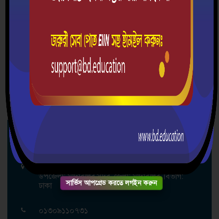
২
সুবর্ণজয়ন্তী উদযাপন
২৮-০৩-২০২২
স্বাধীনতার সুবর্ণজয়ন্তী
উৎসব কর্মসূচীর ফটো এলবাম
এখনো কোন ফটো সংযুক্ত করা হয়নি
দ্রুত যোগাযোগ
চরমুগরিয়া মার্চেন্টস্ উচ্চ বিদ্যালয়
গ্রাম/রাস্তা: চরমুগরিয়া, ডাকঘর: চরমুগরিয়া-7901,
উপজেলা: মাদারীপুর সদর, জেলা: মাদারীপুর, বিভাগ:
সার্ভিস আপগ্রেড করতে লগইন করুন
ঢাকা
০১৩০৯১১০৭৩১