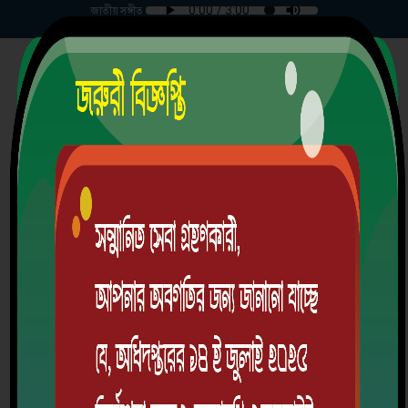
জাতীয় সঙ্গীত
শুক্রবার | ০৭-০৮-২০২৬ |
চরমুগরিয়া মার্চেন্টস্ উচ্চ বিদ্যালয়
গ্রাম/রাস্তা: চরমুগরিয়া, ডাকঘর: চরমুগরিয়া-7901, উপজেলা: মাদারীপুর সদর, জেলা:
মাদারীপুর, বিভাগ: ঢাকা
স্থাপিতঃ ১৯৩১ খ্রিঃ
EIIN: 110731 | MPO Code: 3502011302
অ্যালামনাই
ডাউনলোড অ্যাপ
লগইন