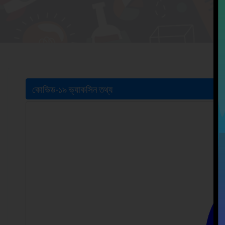
কোভিড-১৯ ভ্যাকসিন তথ্য