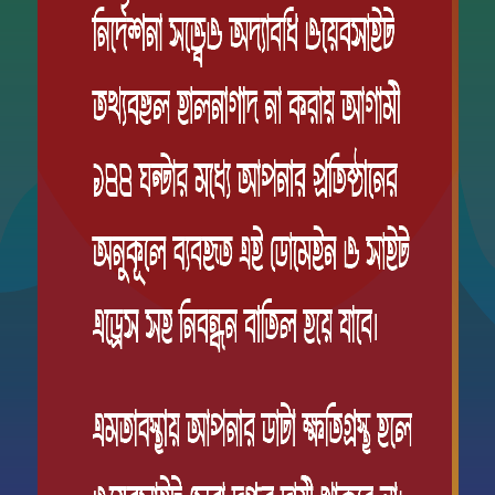
১ম ডোজ
5%
২য় ডোজ
অপেক্ষমান