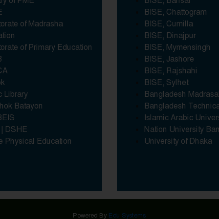
try of PME
BISE, Barisal
E
BISE, Chattogram
torate of Madrasha
BISE, Cumilla
tion
BISE, Dinajpur
torate of Primary Education
BISE, Mymensingh
B
BISE, Jashore
CA
BISE, Rajshahi
ok
BISE, Sylhet
c Library
Bangladesh Madrasa
hok Batayon
Bangladesh Technic
EIS
Islamic Arabic Univer
 | DSHE
Nation University Ba
e Physical Education
University of Dhaka
Powered By
Edu Systems