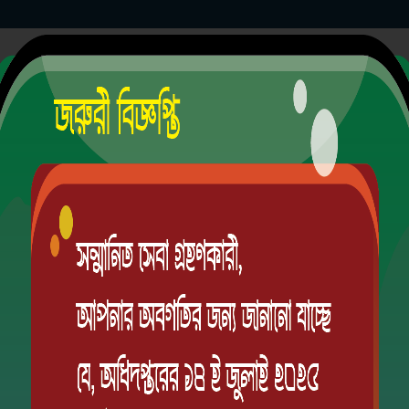
EIIN
য়
 মাদারীপুর সদর, জেলা: মাদারীপুর, বিভাগ: ঢাকা
ভ্যাকসিন
ভর্তি
হাজিরা
সিলেবাস
রুটিন
রেজাল্ট
ভ্যাকসিন
তথ্য