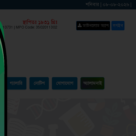
শনিবার | ০৮-০৮-২০২৬ |
স্থাপিতঃ ১৯৩১ খ্রিঃ
ডাউনলোড অ্যাপ
লগইন
: 110731 | MPO Code: 3502011302
গ্যালারি
নোটিশ
যোগাযোগ
অ্যালামনাই