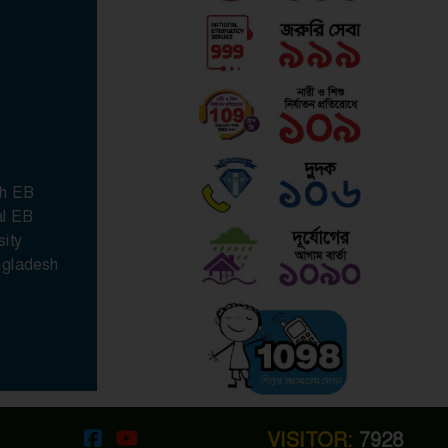
h EB
al EB
sity
ngladesh
VISITOR:
7928