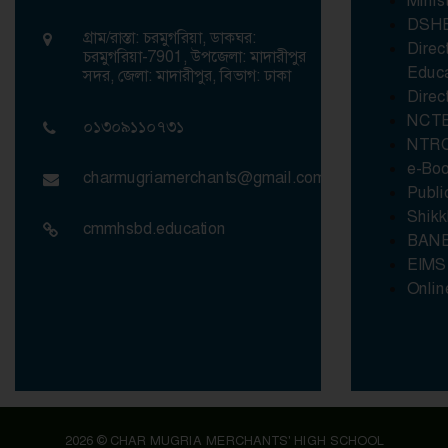
Minis
DSH
গ্রাম/রাস্তা: চরমুগরিয়া, ডাকঘর:
Direc
চরমুগরিয়া-7901, উপজেলা: মাদারীপুর
Educa
সদর, জেলা: মাদারীপুর, বিভাগ: ঢাকা
Direc
NCT
০১৩০৯১১০৭৩১
NTR
e-Bo
charmugriamerchants@gmail.com
Publi
Shikk
cmmhsbd.education
BANB
EIMS
Onlin
2026 © CHAR MUGRIA MERCHANTS' HIGH SCHOOL