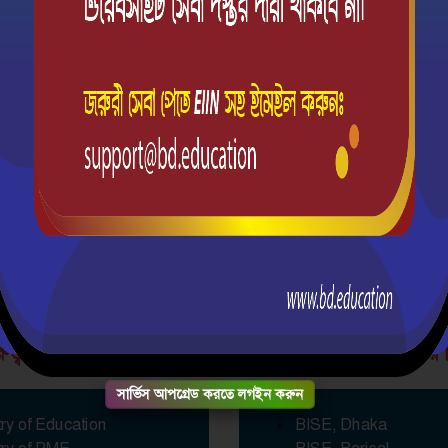
93%
রুত্বপূর্ণ লিংক সমূহ
সকল শিক্ষাবোর্ডের
সার্ভিস আপগ্রেড করতে লগইন করুন
try of Education
BISE, Dhaka